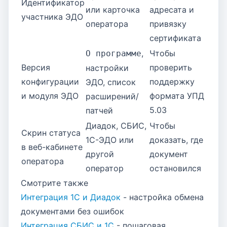
Идентификатор
или карточка
адресата и
участника ЭДО
оператора
привязку
сертификата
,
Чтобы
О программе
Версия
проверить
настройки
конфигурации
поддержку
ЭДО, список
и модуля ЭДО
формата УПД
расширений/
5.03
патчей
Диадок, СБИС,
Чтобы
Скрин статуса
1С-ЭДО или
доказать, где
в веб-кабинете
другой
документ
оператора
оператор
остановился
Смотрите также
Интеграция 1С и Диадок
- настройка обмена
документами без ошибок
Интеграция СБИС и 1С
- пошаговая