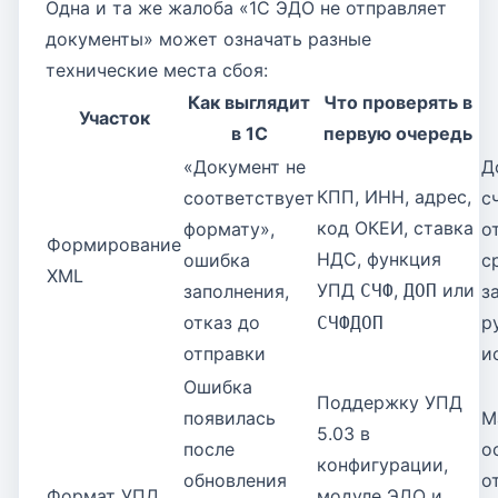
Одна и та же жалоба «1С ЭДО не отправляет
документы» может означать разные
технические места сбоя:
Как выглядит
Что проверять в
Участок
в 1С
первую очередь
«Документ не
Д
КПП, ИНН, адрес,
соответствует
с
код ОКЕИ, ставка
формату»,
о
Формирование
НДС, функция
ошибка
с
XML
УПД
,
или
заполнения,
СЧФ
ДОП
з
отказ до
р
СЧФДОП
отправки
и
Ошибка
Поддержку УПД
появилась
М
5.03 в
после
о
конфигурации,
обновления
о
Формат УПД
модуле ЭДО и