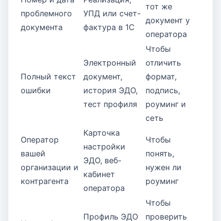
тот же
проблемного
УПД или счет-
документ у
документа
фактура в 1С
оператора
Чтобы
Электронный
отличить
Полный текст
документ,
формат,
ошибки
история ЭДО,
подпись,
тест профиля
роуминг и
сеть
Карточка
Оператор
Чтобы
настройки
вашей
понять,
ЭДО, веб-
организации и
нужен ли
кабинет
контрагента
роуминг
оператора
Чтобы
Профиль ЭДО
проверить