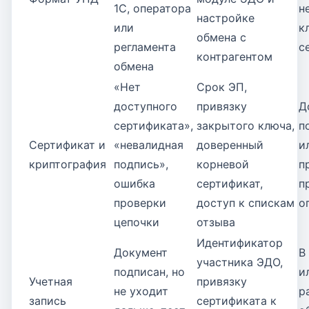
1С, оператора
н
настройке
или
к
обмена с
регламента
с
контрагентом
обмена
«Нет
Срок ЭП,
доступного
привязку
Д
сертификата»,
закрытого ключа,
п
Сертификат и
«невалидная
доверенный
и
криптография
подпись»,
корневой
п
ошибка
сертификат,
п
проверки
доступ к спискам
о
цепочки
отзыва
Идентификатор
Документ
В
участника ЭДО,
подписан, но
и
Учетная
привязку
не уходит
р
запись
сертификата к