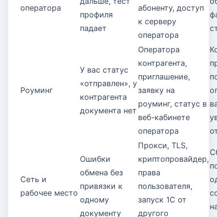
дальше, тест
о
оператора
абоненту, доступ
профиля
ф
к серверу
падает
с
оператора
Оператора
К
контрагента,
п
У вас статус
приглашение,
п
«отправлен», у
Роуминг
заявку на
о
контрагента
роуминг, статус в
в
документа нет
веб-кабинете
у
оператора
о
Прокси, TLS,
С
Ошибки
криптопровайдер,
п
обмена без
права
Сеть и
о
привязки к
пользователя,
рабочее место
с
одному
запуск 1С от
н
документу
другого