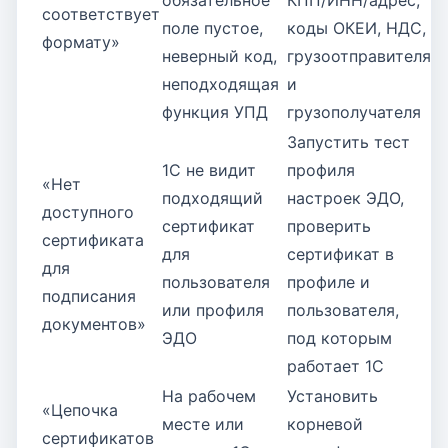
обязательное
КПП/ИНН/адрес,
соответствует
поле пустое,
коды ОКЕИ, НДС,
формату»
неверный код,
грузоотправителя
неподходящая
и
функция УПД
грузополучателя
Запустить тест
1С не видит
профиля
«Нет
подходящий
настроек ЭДО,
доступного
сертификат
проверить
сертификата
для
сертификат в
для
пользователя
профиле и
подписания
или профиля
пользователя,
документов»
ЭДО
под которым
работает 1С
На рабочем
Установить
«Цепочка
месте или
корневой
сертификатов