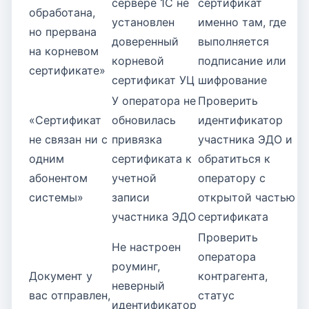
сервере 1С не
сертификат
обработана,
установлен
именно там, где
но прервана
доверенный
выполняется
на корневом
корневой
подписание или
сертификате»
сертификат УЦ
шифрование
У оператора не
Проверить
«Сертификат
обновилась
идентификатор
не связан ни с
привязка
участника ЭДО и
одним
сертификата к
обратиться к
абонентом
учетной
оператору с
системы»
записи
открытой частью
участника ЭДО
сертификата
Проверить
Не настроен
оператора
роуминг,
Документ у
контрагента,
неверный
вас отправлен,
статус
идентификатор