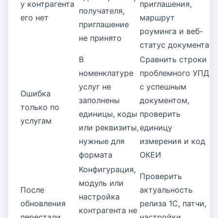
у контрагента
приглашения,
получателя,
его нет
маршрут
приглашение
роуминга и веб-
не принято
статус документа
В
Сравнить строки
номенклатуре
проблемного УПД
услуг не
с успешным
Ошибка
заполнены
документом,
только по
единицы, коды
проверить
услугам
или реквизиты,
единицу
нужные для
измерения и код
формата
ОКЕИ
Конфигурация,
Проверить
модуль или
После
актуальность
настройка
обновления
релиза 1С, патчи,
контрагента не
перестали
настройки