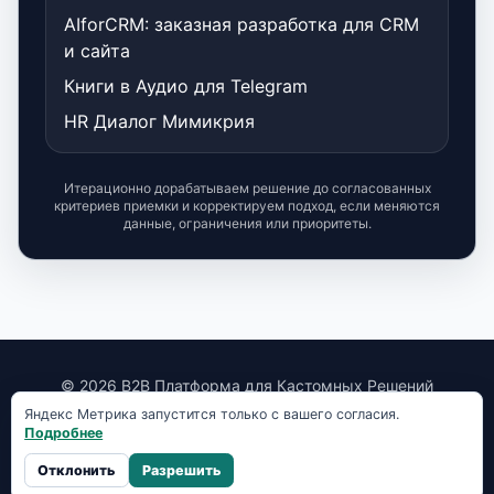
AIforCRM: заказная разработка для CRM
и сайта
Книги в Аудио для Telegram
HR Диалог Мимикрия
Итерационно дорабатываем решение до согласованных
критериев приемки и корректируем подход, если меняются
данные, ограничения или приоритеты.
© 2026 B2B Платформа для Кастомных Решений
Яндекс Метрика запустится только с вашего согласия.
📧 Email:
mail@habab.ru
📱 Telegram:
@onoutnoxon
Подробнее
ИНН: 250815644526
📄
Правовая информация
📜
Публичная оферта
💳
Оплата
Отклонить
Разрешить