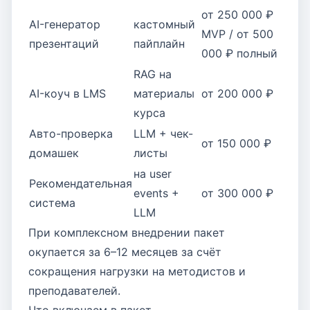
от 250 000 ₽
AI-генератор
кастомный
MVP / от 500
презентаций
пайплайн
000 ₽ полный
RAG на
AI-коуч в LMS
материалы
от 200 000 ₽
курса
Авто-проверка
LLM + чек-
от 150 000 ₽
домашек
листы
на user
Рекомендательная
events +
от 300 000 ₽
система
LLM
При комплексном внедрении пакет
окупается за 6–12 месяцев за счёт
сокращения нагрузки на методистов и
преподавателей.